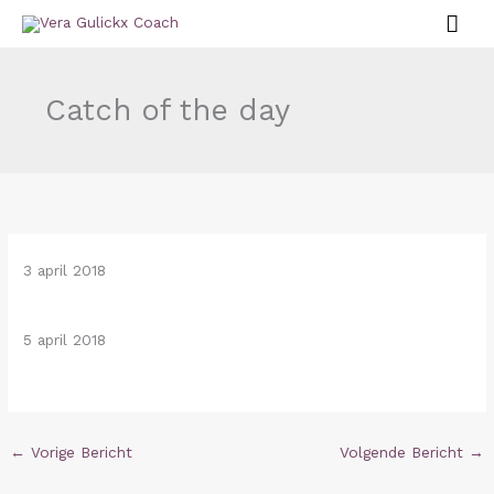
Ga
HO
naar
de
inhoud
Catch of the day
3 april 2018
5 april 2018
←
Vorige Bericht
Volgende Bericht
→